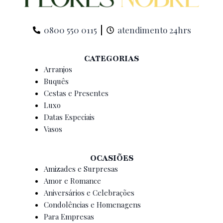
0800 550 0115
atendimento 24hrs
CATEGORIAS
Arranjos
Buquês
Cestas e Presentes
Luxo
Datas Especiais
Vasos
OCASIÕES
Amizades e Surpresas
Amor e Romance
Aniversários e Celebrações
Condolências e Homenagens
Para Empresas