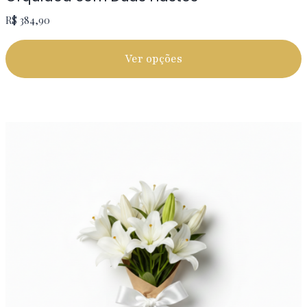
R$
384,90
Ver opções